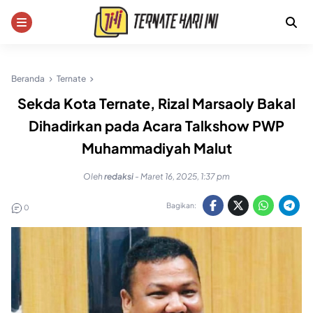
Skip
to
content
Beranda
Ternate
Sekda Kota Ternate, Rizal Marsaoly Bakal
Dihadirkan pada Acara Talkshow PWP
Muhammadiyah Malut
Oleh
redaksi
-
Maret 16, 2025, 1:37 pm
Bagikan:
0