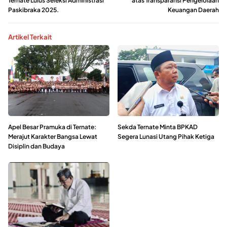
Ternate Lulus Seleksi Administrasi
atas Transparansi Pengelolaan
Paskibraka 2025.
Keuangan Daerah
Artikel Terkait
Apel Besar Pramuka di Ternate:
Sekda Ternate Minta BPKAD
Merajut Karakter Bangsa Lewat
Segera Lunasi Utang Pihak Ketiga
Disiplin dan Budaya