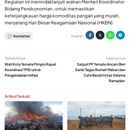
Kegiatan ini menindaklanjuti arahan Menteri Koordinator
Bidang Perekonomian, untuk memastikan
keterjangkauan harga komoditas pangan yang murah,
menjelang Hari Besar Keagamaan Nasional (HKBN).
Komentar
Bagikan:
Sebelumnya
Selanjutnya
Wali Kota Ternate Pimpin Rapat
Satpol PP Ternate Ancam Beri
Koordinasi TPID untuk
Sanki Tegas Rumah Makan dan
Pengendalian Inflasi
Cafe Beraktivitas Selama
Ramadan
Artikel Terkait