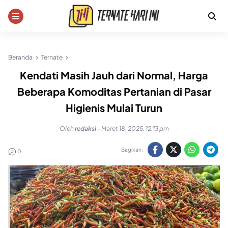
Skip
to
content
Beranda
Ternate
Kendati Masih Jauh dari Normal, Harga
Beberapa Komoditas Pertanian di Pasar
Higienis Mulai Turun
Oleh
redaksi
-
Maret 18, 2025, 12:13 pm
Bagikan:
0