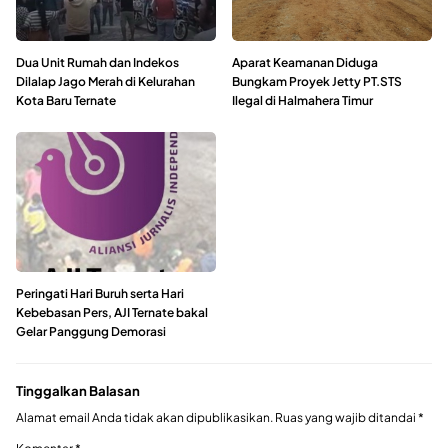
Dua Unit Rumah dan Indekos
Aparat Keamanan Diduga
Dilalap Jago Merah di Kelurahan
Bungkam Proyek Jetty PT.STS
Kota Baru Ternate
Ilegal di Halmahera Timur
Peringati Hari Buruh serta Hari
Kebebasan Pers, AJI Ternate bakal
Gelar Panggung Demorasi
Tinggalkan Balasan
Alamat email Anda tidak akan dipublikasikan.
Ruas yang wajib ditandai
*