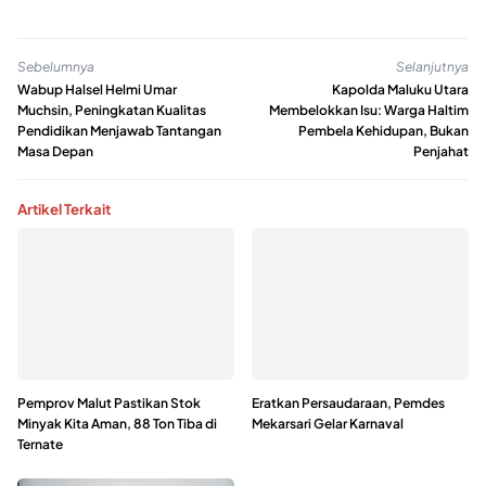
Sebelumnya
Selanjutnya
Wabup Halsel Helmi Umar
Kapolda Maluku Utara
Muchsin, Peningkatan Kualitas
Membelokkan Isu: Warga Haltim
Pendidikan Menjawab Tantangan
Pembela Kehidupan, Bukan
Masa Depan
Penjahat
Artikel Terkait
Pemprov Malut Pastikan Stok
Eratkan Persaudaraan, Pemdes
Minyak Kita Aman, 88 Ton Tiba di
Mekarsari Gelar Karnaval
Ternate