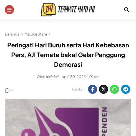
Skip
to
content
Beranda
Maluku Utara
Peringati Hari Buruh serta Hari Kebebasan
Pers, AJI Ternate bakal Gelar Panggung
Demorasi
Oleh
redaksi
-
April 30, 2025, 1:01 pm
Bagikan:
0