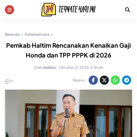
Skip
to
content
Beranda
Parlementaria
Pemkab Haltim Rencanakan Kenaikan Gaji
Honda dan TPP PPPK di 2026
Oleh
redaksi
-
Oktober 21, 2025, 4:18 am
Bagikan:
0