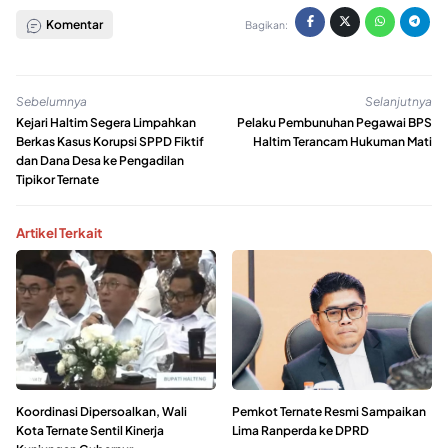
Komentar
Bagikan:
Sebelumnya
Selanjutnya
Kejari Haltim Segera Limpahkan
Pelaku Pembunuhan Pegawai BPS
Berkas Kasus Korupsi SPPD Fiktif
Haltim Terancam Hukuman Mati
dan Dana Desa ke Pengadilan
Tipikor Ternate
Artikel Terkait
Koordinasi Dipersoalkan, Wali
Pemkot Ternate Resmi Sampaikan
Kota Ternate Sentil Kinerja
Lima Ranperda ke DPRD