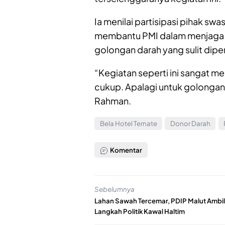
Ia menilai partisipasi pihak swa
membantu PMI dalam menjaga k
golongan darah yang sulit dipe
“Kegiatan seperti ini sangat m
cukup. Apalagi untuk golongan d
Rahman.
Bela Hotel Ternate
Donor Darah
Komentar
Sebelumnya
Lahan Sawah Tercemar, PDIP Malut Ambil
Langkah Politik Kawal Haltim