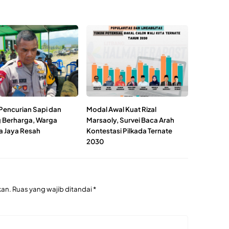
Pencurian Sapi dan
Modal Awal Kuat Rizal
 Berharga, Warga
Marsaoly, Survei Baca Arah
 Jaya Resah
Kontestasi Pilkada Ternate
2030
kan.
Ruas yang wajib ditandai
*