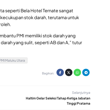
sta seperti Bela Hotel Ternate sangat
ecukupan stok darah, terutama untuk
roleh.
embantu PMI memiliki stok darah yang
arah yang sulit, seperti AB dan A,” tutur
PMI Maluku Utara
Bagikan:
Selanjutnya
Haltim Gelar Seleksi Tahap Ketiga Jabatan
Tinggi Pratama