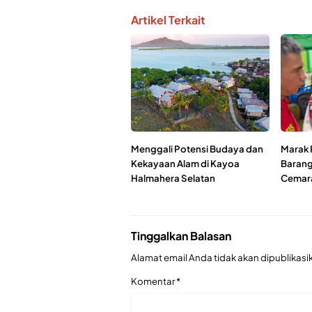
Artikel Terkait
Menggali Potensi Budaya dan
Marak 
Kekayaan Alam di Kayoa
Barang
Halmahera Selatan
Cemara
Tinggalkan Balasan
Alamat email Anda tidak akan dipublikasi
Komentar
*