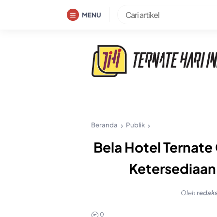
Skip
MENU
to
content
Beranda
Publik
Bela Hotel Ternate
Ketersediaan
Oleh
redaks
0