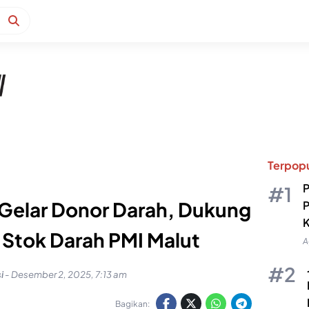
Terpopu
P
 Gelar Donor Darah, Dukung
P
K
 Stok Darah PMI Malut
A
i
-
Desember 2, 2025, 7:13 am
Bagikan: