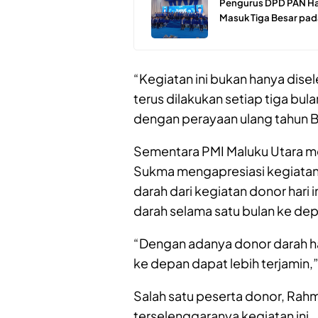
Pengurus DPD PAN Hal
Masuk Tiga Besar pad
“Kegiatan ini bukan hanya dise
terus dilakukan setiap tiga bula
dengan perayaan ulang tahun Bel
Sementara PMI Maluku Utara mel
Sukma mengapresiasi kegiatan
darah dari kegiatan donor har
darah selama satu bulan ke dep
“Dengan adanya donor darah har
ke depan dapat lebih terjamin,
Salah satu peserta donor, Rah
terselenggaranya kegiatan ini.