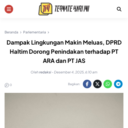
Skip
to
content
Beranda
Parlementaria
Dampak Lingkungan Makin Meluas, DPRD
Haltim Dorong Penindakan terhadap PT
ARA dan PT JAS
Oleh
redaksi
-
Desember 4, 2025, 6:10 am
Bagikan:
0