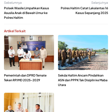
Sebelumnya
Selanjutnya
Polsek Wasile Limpahkan Kasus
Polres Haltim Catat Lakalantas 16
Asusila Anak di Bawah Umur ke
Kasus Sepanjang 2025
Polres Haltim
Artikel Terkait
Pemerintah dan DPRD Ternate
Sekda Haltim Ancam Pindahkan
Teken RPJMD 2025–2029
ASN dan PPPK Tak Disiplin ke Maba
Utara