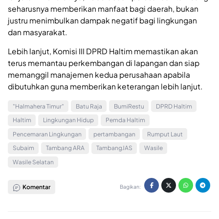
seharusnya memberikan manfaat bagi daerah, bukan
justru menimbulkan dampak negatif bagi lingkungan
dan masyarakat.
Lebih lanjut, Komisi III DPRD Haltim memastikan akan
terus memantau perkembangan di lapangan dan siap
memanggil manajemen kedua perusahaan apabila
dibutuhkan guna memberikan keterangan lebih lanjut.
"Halmahera Timur"
Batu Raja
BumiRestu
DPRD Haltim
Haltim
Lingkungan Hidup
Pemda Haltim
Pencemaran Lingkungan
pertambangan
Rumput Laut
Subaim
Tambang ARA
TambangJAS
Wasile
Wasile Selatan
Komentar
Bagikan: