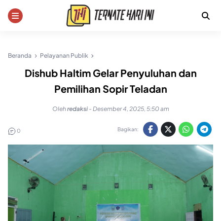
Skip
to
content
Beranda
Pelayanan Publik
Dishub Haltim Gelar Penyuluhan dan
Pemilihan Sopir Teladan
Oleh
redaksi
-
Desember 4, 2025, 5:50 am
Bagikan:
0