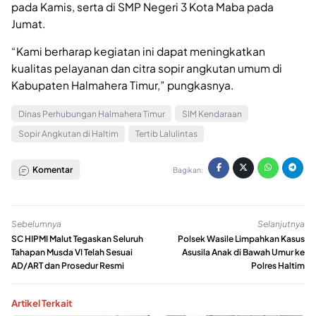
pada Kamis, serta di SMP Negeri 3 Kota Maba pada
Jumat.
‎“Kami berharap kegiatan ini dapat meningkatkan
kualitas pelayanan dan citra sopir angkutan umum di
Kabupaten Halmahera Timur,” pungkasnya.
Dinas Perhubungan Halmahera Timur
SIM Kendaraan
Sopir Angkutan di Haltim
Tertib Lalulintas
Komentar
Bagikan:
Sebelumnya
Selanjutnya
SC HIPMI Malut Tegaskan Seluruh
Polsek Wasile Limpahkan Kasus
Tahapan Musda VI Telah Sesuai
Asusila Anak di Bawah Umur ke
AD/ART dan Prosedur Resmi
Polres Haltim
Artikel Terkait