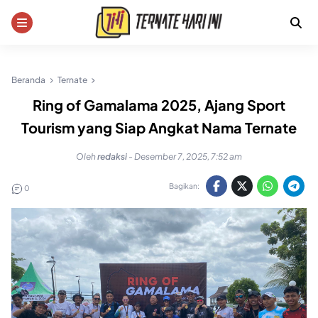
Skip
to
content
Beranda
Ternate
Ring of Gamalama 2025, Ajang Sport
Tourism yang Siap Angkat Nama Ternate
Oleh
redaksi
-
Desember 7, 2025, 7:52 am
Bagikan:
0