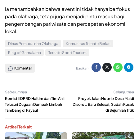
Ia menambahkan bahwa event ini tidak hanya berfokus
pada olahraga, tetapi juga menjadi pintu masuk bagi
pengembangan pariwisata dan percepatan ekonomi
lokal.
Dinas Pemuda dan Olahraga
Komunitas Ternate Berlari
Ring of Gamalama
Ternate Sport Tourism
Komentar
Bagikan:
Sebelumnya
Selanjutnya
Komisi II DPRD Haltim dan Tim Ahli
Proyek Jalan Hotmix Desa Maidi
Telusuri Dugaan Dampak Limbah
Disorot: Baru Selesai, Sudah Rusak
Tambang di Fayaul
di Sejumlah Titik
Artikel Terkait