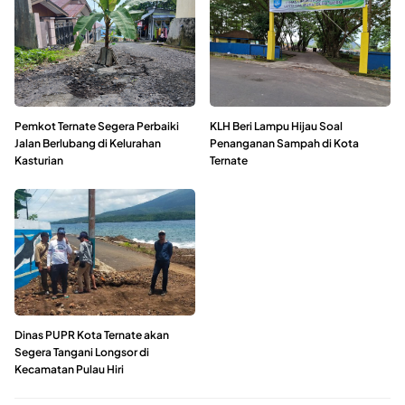
Pemkot Ternate Segera Perbaiki
KLH Beri Lampu Hijau Soal
Jalan Berlubang di Kelurahan
Penanganan Sampah di Kota
Kasturian
Ternate
Dinas PUPR Kota Ternate akan
Segera Tangani Longsor di
Kecamatan Pulau Hiri