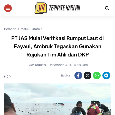
Skip
to
content
Beranda
Maluku Utara
PT JAS Mulai Verifikasi Rumput Laut di
Fayaul, Ambruk Tegaskan Gunakan
Rujukan Tim Ahli dan DKP
Oleh
redaksi
-
Desember 13, 2025, 9:13 am
Bagikan:
0