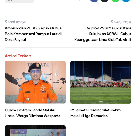
Sebelumnya
Selanjutnya
Ambruk dan PT JAS Sepakati Dua
Asprov PSSI Maluku Utara
Poin Kompensasi Rumput Laut di
Kukuhkan ASBWI, Cabut
Desa Fayaul
Keanggotaan Lima Klub Tak Aktif
Artikel Terkait
Cuaca Ekstrem Landa Maluku
IM Ternate Pererat Silaturahmi
Utara, Warga Diimbau Waspada
Melalui Liga Ramadan