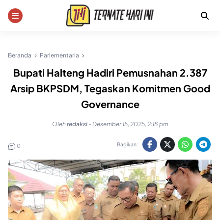
Skip
to
content
Beranda
Parlementaria
Bupati Halteng Hadiri Pemusnahan 2.387
Arsip BKPSDM, Tegaskan Komitmen Good
Governance
Oleh
redaksi
-
Desember 15, 2025, 2:18 pm
Bagikan:
0