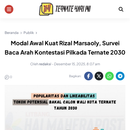
Skip
to
content
Beranda
Publik
Modal Awal Kuat Rizal Marsaoly, Survei
Baca Arah Kontestasi Pilkada Ternate 2030
Oleh
redaksi
-
Desember 15, 2025, 8:07 am
Bagikan:
0