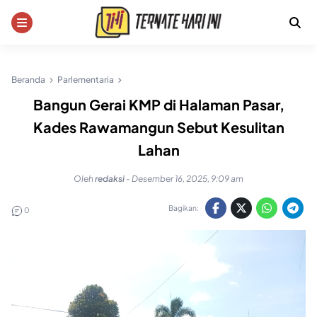
Skip
to
content
Beranda
Parlementaria
Bangun Gerai KMP di Halaman Pasar,
Kades Rawamangun Sebut Kesulitan
Lahan
Oleh
redaksi
-
Desember 16, 2025, 9:09 am
Bagikan:
0