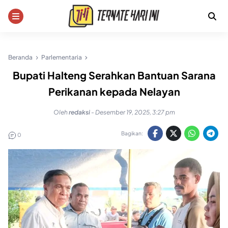
Skip
to
content
Beranda
Parlementaria
Bupati Halteng Serahkan Bantuan Sarana
Perikanan kepada Nelayan
Oleh
redaksi
-
Desember 19, 2025, 3:27 pm
Bagikan:
0