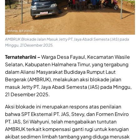
AMBRUK Blokade Jalan Masuk Jetty PT. Jaya Abadi Semesta (JAS) pada
Minggu, 21 Desember 2025.
Ternatehariini –
Warga Desa Fayaul, Kecamatan Wasile
Selatan, Kabupaten Halmahera Timur, yang tergabung
dalam Aliansi Masyarakat Budidaya Rumput Laut
Bergerak (AMBRUK), melakukan aksi blokade jalan
masuk Jetty PT. Jaya Abadi Semesta (JAS) pada Minggu,
21 Desember 2025.
Aksi blokade ini merupakan respons atas penilaian
bahwa SPT Eksternal PT. JAS, Stevy, dan Formen Enviro
PT. JAS, Sri Wahyuni, telah mengabaikan tuntutan
AMBRUK terkait kompensasi ganti rugi untuk kerugian
akibat sedimen limbah tambang yang diduga merusak