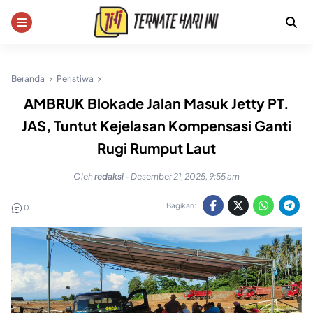
Skip
to
content
Beranda
Peristiwa
AMBRUK Blokade Jalan Masuk Jetty PT.
JAS, Tuntut Kejelasan Kompensasi Ganti
Rugi Rumput Laut
Oleh
redaksi
-
Desember 21, 2025, 9:55 am
Bagikan:
0