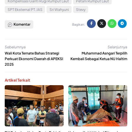
Kompensasi Ganti Rugi Rumput Laut
Petani Rumput Laut
SPT Eksternal PT. JAS
Sri Wahyuni
Stevy
Komentar
Bagikan:
Sebelumnya
Selanjutnya
Wali Kota Ternate Bahas Strategi
Muhammad Asngari Terpilih
Perkuat Ekonomi Daerah di APEKSI
Kembali Sebagai Ketua NU Haltim
2025
Artikel Terkait