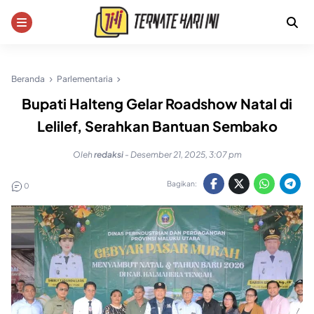
Skip
to
content
Beranda
Parlementaria
Bupati Halteng Gelar Roadshow Natal di
Lelilef, Serahkan Bantuan Sembako
Oleh
redaksi
-
Desember 21, 2025, 3:07 pm
Bagikan:
0