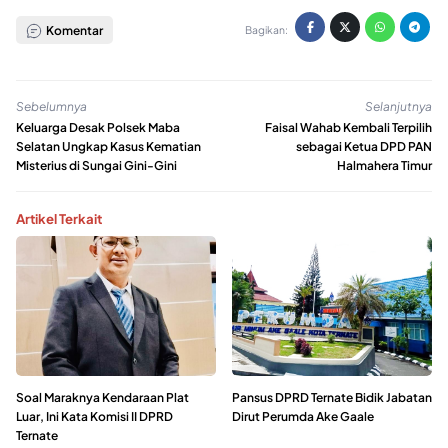
Komentar
Bagikan:
Sebelumnya
Selanjutnya
Keluarga Desak Polsek Maba
Faisal Wahab Kembali Terpilih
Selatan Ungkap Kasus Kematian
sebagai Ketua DPD PAN
Misterius di Sungai Gini-Gini
Halmahera Timur
Artikel Terkait
Soal Maraknya Kendaraan Plat
Pansus DPRD Ternate Bidik Jabatan
Luar, Ini Kata Komisi II DPRD
Dirut Perumda Ake Gaale
Ternate