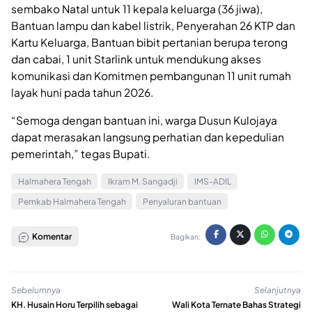
sembako Natal untuk 11 kepala keluarga (36 jiwa),
Bantuan lampu dan kabel listrik, Penyerahan 26 KTP dan
Kartu Keluarga, Bantuan bibit pertanian berupa terong
dan cabai, 1 unit Starlink untuk mendukung akses
komunikasi dan Komitmen pembangunan 11 unit rumah
layak huni pada tahun 2026.
“Semoga dengan bantuan ini, warga Dusun Kulojaya
dapat merasakan langsung perhatian dan kepedulian
pemerintah,” tegas Bupati.
Halmahera Tengah
Ikram M. Sangadji
IMS-ADIL
Pemkab Halmahera Tengah
Penyaluran bantuan
Komentar
Bagikan:
Sebelumnya
Selanjutnya
KH. Husain Horu Terpilih sebagai
Wali Kota Ternate Bahas Strategi