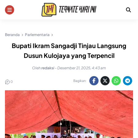
Skip
to
content
Beranda
Parlementaria
Bupati Ikram Sangadji Tinjau Langsung
Dusun Kulojaya yang Terpencil
Oleh
redaksi
-
Desember 21, 2025, 4:43 am
Bagikan:
0