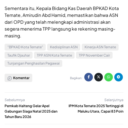
Sementara itu, Kepala Bidang Kas Daerah BPKAD Kota
Ternate, Amirudin Abd Hamid, memastikan bahwa ASN
dari OPD yang telah melengkapi administrasi akan
segera menerima TPP langsung ke rekening masing-
masing.
"BPKAD Kota Ternate"
Kedisiplinan ASN
Kinerja ASN Ternate
Taufik Djauhar
TPP ASN Kota Ternate
TPP November Cair
Tunjangan Penghasilan Pegawai
Komentar
Bagikan:
Sebelumnya
Selanjutnya
Pemkab Halteng Gelar Apel
IPM Kota Ternate 2025 Tertinggi di
Gabungan Siaga Natal 2025 dan
Maluku Utara, Capai 83 Poin
Tahun Baru 2026