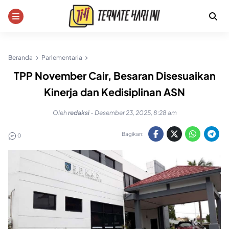
Skip
to
content
Beranda
Parlementaria
TPP November Cair, Besaran Disesuaikan
Kinerja dan Kedisiplinan ASN
Oleh
redaksi
-
Desember 23, 2025, 8:28 am
Bagikan:
0