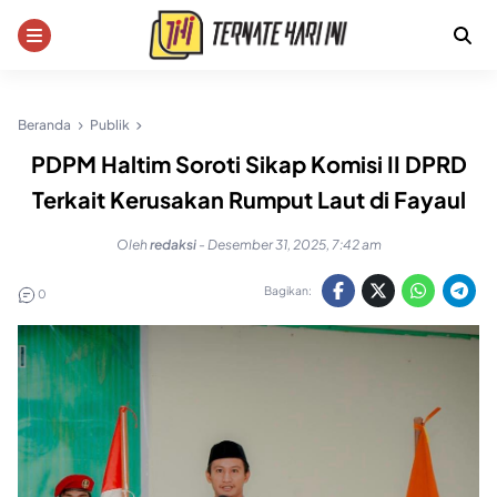
Skip
to
content
Beranda
Publik
PDPM Haltim Soroti Sikap Komisi II DPRD
Terkait Kerusakan Rumput Laut di Fayaul
Oleh
redaksi
-
Desember 31, 2025, 7:42 am
Bagikan:
0