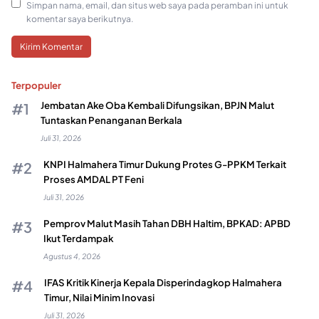
Simpan nama, email, dan situs web saya pada peramban ini untuk
komentar saya berikutnya.
Terpopuler
Jembatan Ake Oba Kembali Difungsikan, BPJN Malut
Tuntaskan Penanganan Berkala
Juli 31, 2026
KNPI Halmahera Timur Dukung Protes G-PPKM Terkait
Proses AMDAL PT Feni
Juli 31, 2026
Pemprov Malut Masih Tahan DBH Haltim, BPKAD: APBD
Ikut Terdampak
Agustus 4, 2026
IFAS Kritik Kinerja Kepala Disperindagkop Halmahera
Timur, Nilai Minim Inovasi
Juli 31, 2026