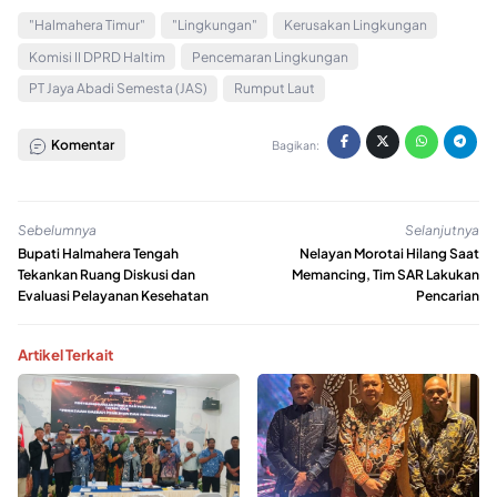
"Halmahera Timur"
"Lingkungan"
Kerusakan Lingkungan
Komisi II DPRD Haltim
Pencemaran Lingkungan
PT Jaya Abadi Semesta (JAS)
Rumput Laut
Komentar
Bagikan:
Sebelumnya
Selanjutnya
Bupati Halmahera Tengah
Nelayan Morotai Hilang Saat
Tekankan Ruang Diskusi dan
Memancing, Tim SAR Lakukan
Evaluasi Pelayanan Kesehatan
Pencarian
Artikel Terkait