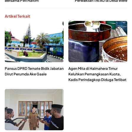
Bersama PWI Haltim
Perwakilan TNI AU di Desa Were
Artikel Terkait
Pansus DPRD Ternate Bidik Jabatan
Agen Mita di Halmahera Timur
Dirut Perumda Ake Gaale
Keluhkan Pemangkasan Kuota,
Kadis Perindagkop Diduga Terlibat