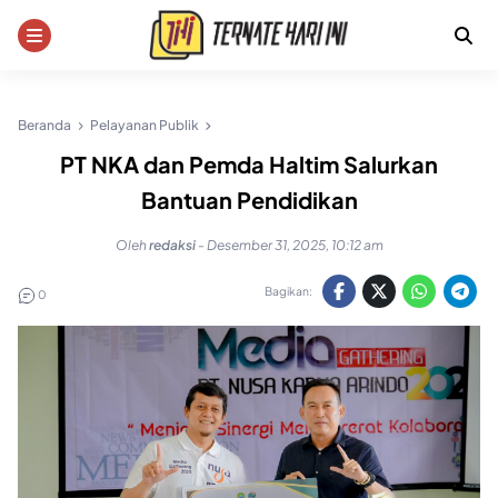
Skip
to
content
Beranda
Pelayanan Publik
PT NKA dan Pemda Haltim Salurkan
Bantuan Pendidikan
Oleh
redaksi
-
Desember 31, 2025, 10:12 am
Bagikan:
0