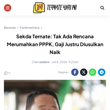
Skip
to
content
Beranda
Parlementaria
Sekda Ternate: Tak Ada Rencana
Merumahkan PPPK, Gaji Justru Diusulkan
Naik
Oleh
redaksi
-
Juli 6, 2026, 11:21 am
Bagikan:
0