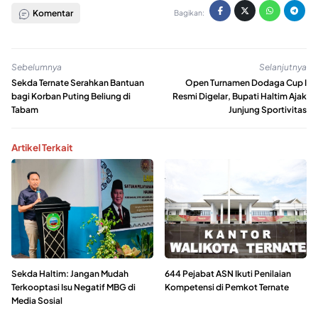
Komentar
Bagikan:
Sebelumnya
Selanjutnya
Sekda Ternate Serahkan Bantuan
Open Turnamen Dodaga Cup I
bagi Korban Puting Beliung di
Resmi Digelar, Bupati Haltim Ajak
Tabam
Junjung Sportivitas
Artikel Terkait
Sekda Haltim: Jangan Mudah
644 Pejabat ASN Ikuti Penilaian
Terkooptasi Isu Negatif MBG di
Kompetensi di Pemkot Ternate
Media Sosial