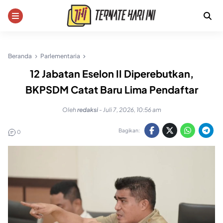
Skip
to
content
Beranda
Parlementaria
12 Jabatan Eselon II Diperebutkan,
BKPSDM Catat Baru Lima Pendaftar
Oleh
redaksi
-
Juli 7, 2026, 10:56 am
Bagikan:
0