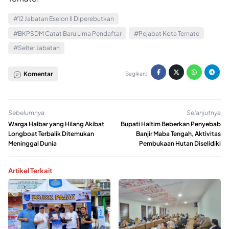
#12 Jabatan Eselon II Diperebutkan
#BKPSDM Catat Baru Lima Pendaftar
#Pejabat Kota Ternate
#Selter Jabatan
Komentar
Bagikan:
Sebelumnya
Selanjutnya
Warga Halbar yang Hilang Akibat
Bupati Haltim Beberkan Penyebab
Longboat Terbalik Ditemukan
Banjir Maba Tengah, Aktivitas
Meninggal Dunia
Pembukaan Hutan Diselidiki
Artikel Terkait