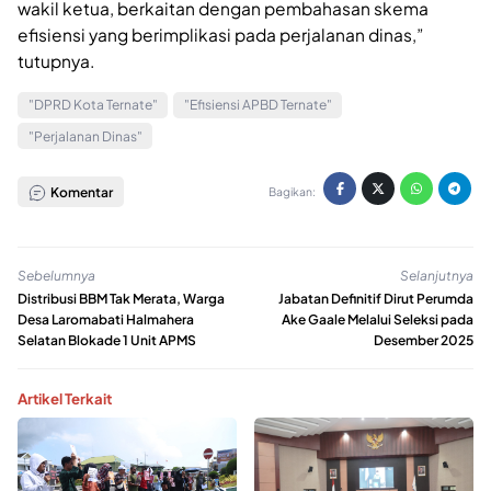
wakil ketua, berkaitan dengan pembahasan skema
efisiensi yang berimplikasi pada perjalanan dinas,”
tutupnya.
"DPRD Kota Ternate"
"Efisiensi APBD Ternate"
"Perjalanan Dinas"
Komentar
Bagikan:
Sebelumnya
Selanjutnya
Distribusi BBM Tak Merata, Warga
Jabatan Definitif Dirut Perumda
Desa Laromabati Halmahera
Ake Gaale Melalui Seleksi pada
Selatan Blokade 1 Unit APMS
Desember 2025
Artikel Terkait