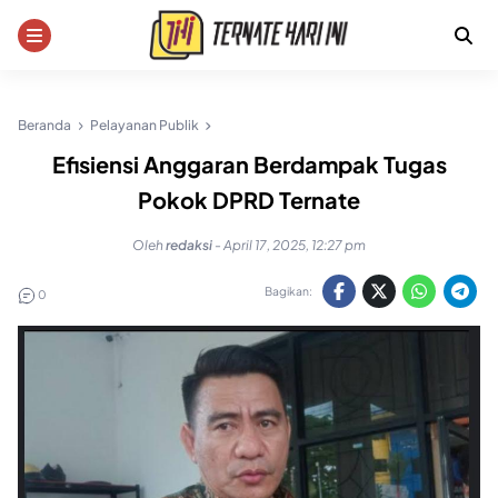
Skip
to
content
Beranda
Pelayanan Publik
Efisiensi Anggaran Berdampak Tugas
Pokok DPRD Ternate
Oleh
redaksi
-
April 17, 2025, 12:27 pm
Bagikan:
0