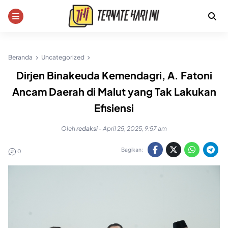
Skip
to
content
Beranda
Uncategorized
Dirjen Binakeuda Kemendagri, A. Fatoni
Ancam Daerah di Malut yang Tak Lakukan
Efisiensi
Oleh
redaksi
-
April 25, 2025, 9:57 am
Bagikan:
0