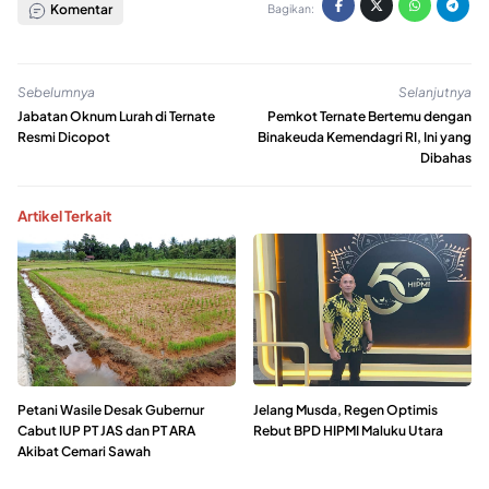
Komentar
Bagikan:
Sebelumnya
Selanjutnya
Jabatan Oknum Lurah di Ternate
Pemkot Ternate Bertemu dengan
Resmi Dicopot
Binakeuda Kemendagri RI, Ini yang
Dibahas
Artikel Terkait
Petani Wasile Desak Gubernur
Jelang Musda, Regen Optimis
Cabut IUP PT JAS dan PT ARA
Rebut BPD HIPMI Maluku Utara
Akibat Cemari Sawah