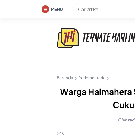
Skip
MENU
to
content
Beranda
Parlementaria
Warga Halmahera S
Cuku
Oleh
red
0