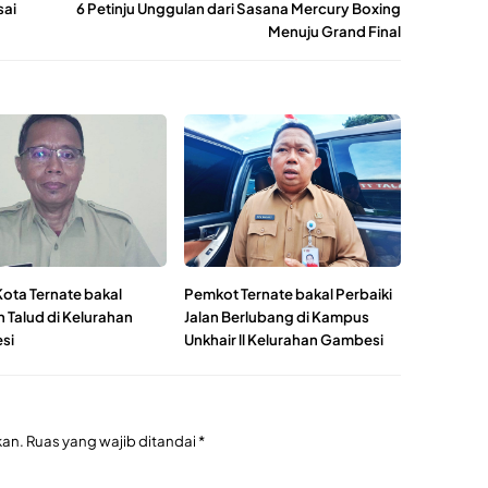
sai
6 Petinju Unggulan dari Sasana Mercury Boxing
Menuju Grand Final
ota Ternate bakal
Pemkot Ternate bakal Perbaiki
 Talud di Kelurahan
Jalan Berlubang di Kampus
si
Unkhair ll Kelurahan Gambesi
kan.
Ruas yang wajib ditandai
*