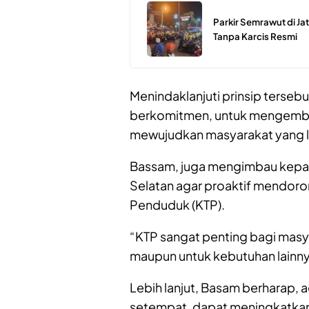
Parkir Semrawut di Ja
Tanpa Karcis Resmi
Menindaklanjuti prinsip terse
berkomitmen, untuk mengemban
mewujudkan masyarakat yang l
Bassam, juga mengimbau kepad
Selatan agar proaktif mendoro
Penduduk (KTP).
“KTP sangat penting bagi masy
maupun untuk kebutuhan lainnya
Lebih lanjut, Basam berharap,
setempat, dapat meningkatkan