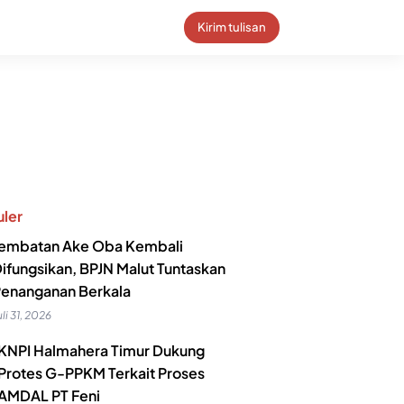
Kirim tulisan
ler
embatan Ake Oba Kembali
ifungsikan, BPJN Malut Tuntaskan
enanganan Berkala
uli 31, 2026
KNPI Halmahera Timur Dukung
Protes G-PPKM Terkait Proses
AMDAL PT Feni