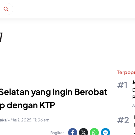
Terpopu
J
elatan yang Ingin Berobat
D
P
p dengan KTP
J
aksi
-
Mei 1, 2025, 11:06 am
Bagikan: