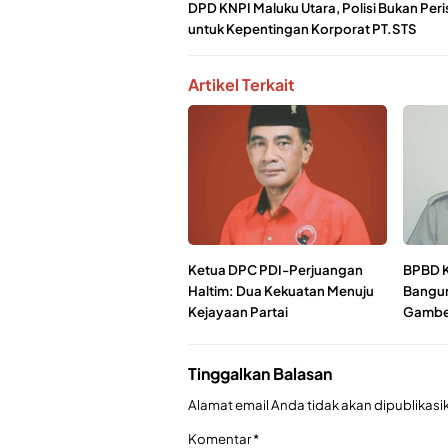
DPD KNPI Maluku Utara, Polisi Bukan Peri
untuk Kepentingan Korporat PT.STS
Artikel Terkait
Ketua DPC PDI-Perjuangan
BPBD K
Haltim: Dua Kekuatan Menuju
Bangun
Kejayaan Partai
Gambe
Tinggalkan Balasan
Alamat email Anda tidak akan dipublikasi
Komentar
*