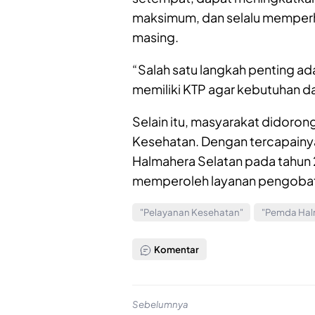
maksimum, dan selalu memperh
masing.
“Salah satu langkah penting a
memiliki KTP agar kebutuhan da
Selain itu, masyarakat didoron
Kesehatan. Dengan tercapainy
Halmahera Selatan pada tahun 
memperoleh layanan pengobata
"Pelayanan Kesehatan"
"Pemda Hal
Komentar
Sebelumnya