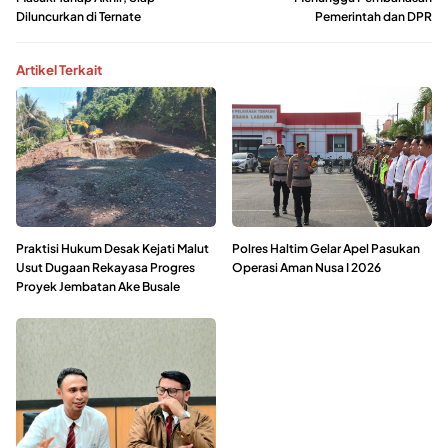
Diluncurkan di Ternate
Pemerintah dan DPR
Artikel Terkait
Praktisi Hukum Desak Kejati Malut
Polres Haltim Gelar Apel Pasukan
Usut Dugaan Rekayasa Progres
Operasi Aman Nusa I 2026
Proyek Jembatan Ake Busale