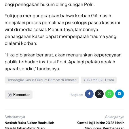
bagi penegakan hukum dilingkungan Polri.
Yuli juga mengungkapkan bahwa korban GA masih
menjalani proses pemulihan psikologis pasca kasus ini
viral di media sosial. Menurutnya, lambannya
penanganan kasus dapat memperparah trauma yang
dialami korban.
“Jika dibiarkan berlarut, akan menurunkan kepercayaan
publik terhadap institusi Polri. Apalagi pelaku adalah
aparat sendiri,”tandasnya.
Tersangka Kasus Oknum Brimob di Ternate
YLBH Maluku Utara
Komentar
Bagikan:
Sebelumnya
Selanjutnya
Naskah Buku Sultan Baabullah
Kuota Haji Haltim 2026 Masih
Masuki Tahap Akhir, Siap
Menunggu Pembahasan