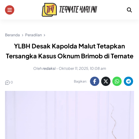
Skip
to
content
Beranda
Peradilan
YLBH Desak Kapolda Malut Tetapkan
Tersangka Kasus Oknum Brimob di Ternate
Oleh
redaksi
-
Oktober 11, 2025, 10:08 am
Bagikan:
0