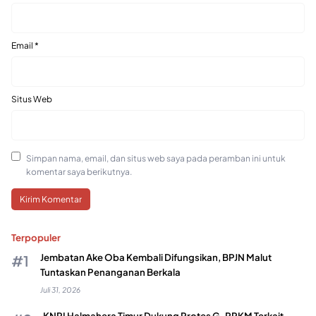
Email
*
Situs Web
Simpan nama, email, dan situs web saya pada peramban ini untuk
komentar saya berikutnya.
Terpopuler
Jembatan Ake Oba Kembali Difungsikan, BPJN Malut
Tuntaskan Penanganan Berkala
Juli 31, 2026
KNPI Halmahera Timur Dukung Protes G-PPKM Terkait