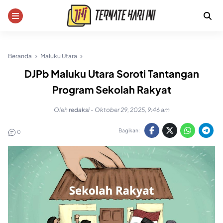
Skip
to
content
Beranda
Maluku Utara
DJPb Maluku Utara Soroti Tantangan
Program Sekolah Rakyat
Oleh
redaksi
-
Oktober 29, 2025, 9:46 am
Bagikan:
0