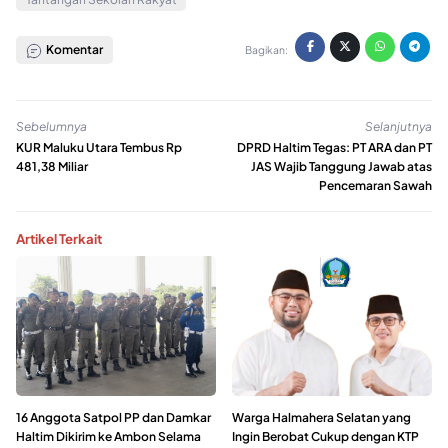
Komentar
Bagikan:
Sebelumnya
Selanjutnya
KUR Maluku Utara Tembus Rp
DPRD Haltim Tegas: PT ARA dan PT
481,38 Miliar
JAS Wajib Tanggung Jawab atas
Pencemaran Sawah
Artikel Terkait
16 Anggota Satpol PP dan Damkar
Warga Halmahera Selatan yang
Haltim Dikirim ke Ambon Selama
Ingin Berobat Cukup dengan KTP