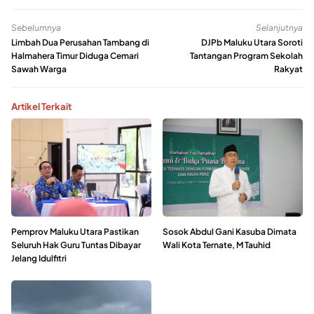
Sebelumnya
Selanjutnya
Limbah Dua Perusahan Tambang di
DJPb Maluku Utara Soroti
Halmahera Timur Diduga Cemari
Tantangan Program Sekolah
Sawah Warga
Rakyat
Artikel Terkait
Pemprov Maluku Utara Pastikan
Sosok Abdul Gani Kasuba Dimata
Seluruh Hak Guru Tuntas Dibayar
Wali Kota Ternate, M Tauhid
Jelang Idulfitri