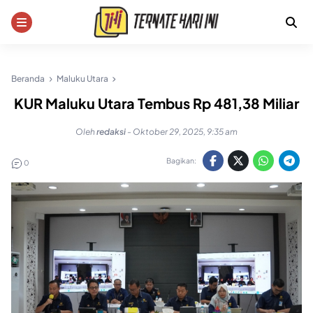
Skip
to
content
Beranda
Maluku Utara
KUR Maluku Utara Tembus Rp 481,38 Miliar
Oleh
redaksi
-
Oktober 29, 2025, 9:35 am
Bagikan:
0