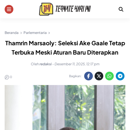
Skip
to
content
Beranda
Parlementaria
Thamrin Marsaoly: Seleksi Ake Gaale Tetap
Terbuka Meski Aturan Baru Diterapkan
Oleh
redaksi
-
Desember 11, 2025, 12:17 pm
Bagikan:
0