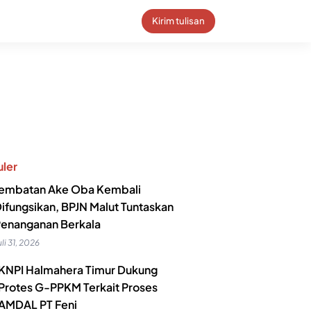
Kirim tulisan
ler
embatan Ake Oba Kembali
ifungsikan, BPJN Malut Tuntaskan
enanganan Berkala
uli 31, 2026
KNPI Halmahera Timur Dukung
Protes G-PPKM Terkait Proses
AMDAL PT Feni