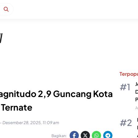
Terpopu
J
agnitudo 2,9 Guncang Kota
D
P
Ternate
J
-
Desember 28, 2025, 11:09 am
Bagikan: