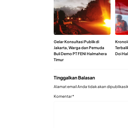
Gelar Konsultasi Publik di
Kronol
Jakarta, Warga dan Pemuda
Terbali
Buli Demo PT FENI Halmahera
Doi Ha
Timur
Tinggalkan Balasan
Alamat email Anda tidak akan dipublikasi
Komentar
*