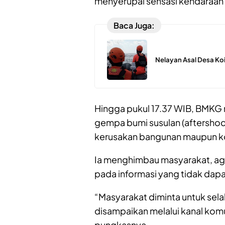
menyerupai sensasi kendaraan b
Baca Juga:
Nelayan Asal Desa Koi
Hingga pukul 17.37 WIB, BMKG
gempa bumi susulan (aftershock
kerusakan bangunan maupun kor
Ia menghimbau masyarakat, ag
pada informasi yang tidak da
“Masyarakat diminta untuk sel
disampaikan melalui kanal komu
pungkasnya.