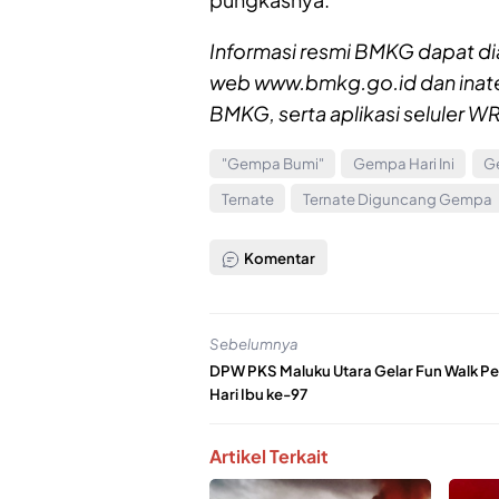
Informasi resmi BMKG dapat di
web www.bmkg.go.id dan inat
BMKG, serta aplikasi seluler
"Gempa Bumi"
Gempa Hari Ini
G
Ternate
Ternate Diguncang Gempa
Komentar
Sebelumnya
DPW PKS Maluku Utara Gelar Fun Walk Pe
Hari Ibu ke-97
Artikel Terkait