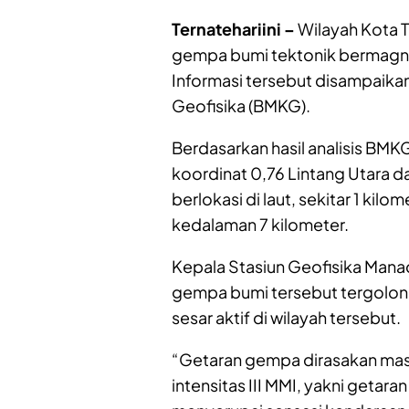
Ternatehariini –
Wilayah Kota T
gempa bumi tektonik bermagnit
Informasi tersebut disampaikan
Geofisika (BMKG).
Berdasarkan hasil analisis BMK
koordinat 0,76 Lintang Utara d
berlokasi di laut, sekitar 1 kil
kedalaman 7 kilometer.
Kepala Stasiun Geofisika Mana
gempa bumi tersebut tergolong
sesar aktif di wilayah tersebut.
“Getaran gempa dirasakan mas
intensitas III MMI, yakni getara