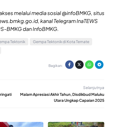
akses melalui media sosial @infoBMKG, situs
ews.bmkg.go.id, kanal Telegram InaTEWS
 WRS-BMKG dan InfoBMKG.
empa Tektonik
Gempa Tektonik di Kota Ternate
Bagikan:
Selanjutnya
ringati
Malam Apresiasi Akhir Tahun, Disdikbud Maluku
Utara Ungkap Capaian 2025