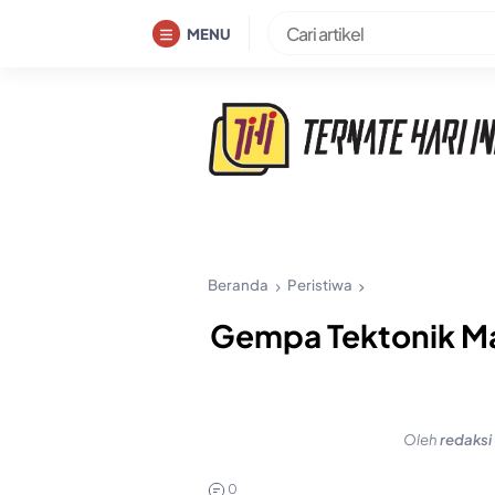
Skip
MENU
to
content
Beranda
Peristiwa
Gempa Tektonik M
Oleh
redaksi
0