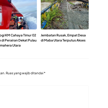
ogi KM Cahaya Timur 02
Jembatan Rusak, Empat Desa
k di Perairan Dekat Pulau
di Maba Utara Terputus Akses
lmahera Utara
kan.
Ruas yang wajib ditandai
*