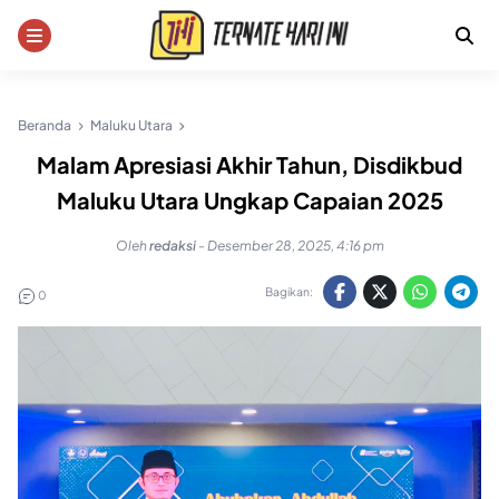
Skip
to
content
Beranda
Maluku Utara
Malam Apresiasi Akhir Tahun, Disdikbud
Maluku Utara Ungkap Capaian 2025
Oleh
redaksi
-
Desember 28, 2025, 4:16 pm
Bagikan:
0