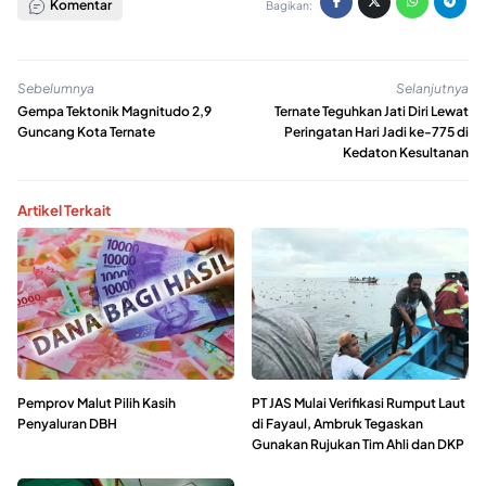
Komentar
Bagikan:
Sebelumnya
Selanjutnya
Gempa Tektonik Magnitudo 2,9
Ternate Teguhkan Jati Diri Lewat
Guncang Kota Ternate
Peringatan Hari Jadi ke-775 di
Kedaton Kesultanan
Artikel Terkait
Pemprov Malut Pilih Kasih
PT JAS Mulai Verifikasi Rumput Laut
Penyaluran DBH
di Fayaul, Ambruk Tegaskan
Gunakan Rujukan Tim Ahli dan DKP