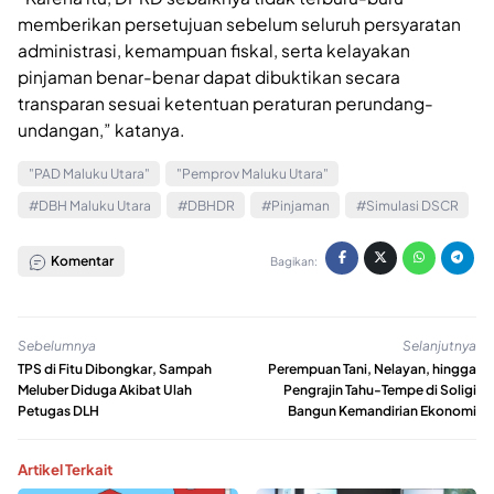
memberikan persetujuan sebelum seluruh persyaratan
administrasi, kemampuan fiskal, serta kelayakan
pinjaman benar-benar dapat dibuktikan secara
transparan sesuai ketentuan peraturan perundang-
undangan,” katanya.
"PAD Maluku Utara"
"Pemprov Maluku Utara"
#DBH Maluku Utara
#DBHDR
#Pinjaman
#Simulasi DSCR
Komentar
Bagikan:
Sebelumnya
Selanjutnya
TPS di Fitu Dibongkar, Sampah
Perempuan Tani, Nelayan, hingga
Meluber Diduga Akibat Ulah
Pengrajin Tahu-Tempe di Soligi
Petugas DLH
Bangun Kemandirian Ekonomi
Artikel Terkait