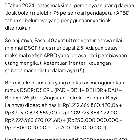
1 Tahun 2024, batas maksimal pembiayaan utang daerah
tidak boleh melebihi 75 persen dari pendapatan APBD
tahun sebelumnya yang penggunaannya tidak
ditentukan.
Selanjutnya, Pasal 40 ayat (4) mengatur bahwa nilai
minimal DSCR harus mencapai 2,5. Adapun batas
maksimal defisit APBD yang berasal dari pembiayaan
utang mengikuti ketentuan Menteri Keuangan
sebagaimana diatur dalam ayat (5).
Berdasarkan simulasi yang dilakukan menggunakan
rumus DSCR: DSCR = (PAD + DBH – DBHDR + DAU –
Belanja Wajib) ÷ (Angsuran Pokok + Bunga + Biaya
Lainnya) diperoleh hasil: (Rp1.212.666.860.420,06 +
Rp891.610.698.559,00 + Rp1.209.773.854.279,00 –
Rp2.923.963.670.021,60) ÷ (Rp250.000.000.000 +
Rp17.500.000.000 + Rp700.000.000.000)
Hasil simulasi menunjukkan nilai DSCR sebesar 0,403.