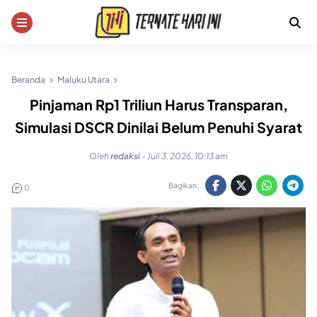
Skip
to
content
Beranda
Maluku Utara
Pinjaman Rp1 Triliun Harus Transparan,
Simulasi DSCR Dinilai Belum Penuhi Syarat
Oleh
redaksi
-
Juli 3, 2026, 10:13 am
Bagikan:
0