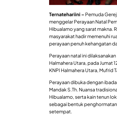
Ternatehariini –
Pemuda Gereja
menggelar Perayaan Natal Pem
Hibualamo yang sarat makna. 
masyarakat hadir memenuhi rua
perayaan penuh kehangatan dan
Perayaan natal ini dilaksanaka
Halmahera Utara, pada Jumat 12
KNPI Halmahera Utara, Mufrid 
Perayaan dibuka dengan ibadah
Mandak S.Th. Nuansa tradisional
Hibualamo, serta kain tenun lo
sebagai bentuk penghormatan 
setempat.