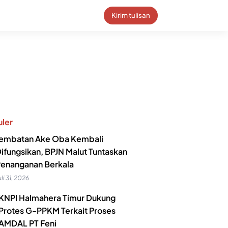
Kirim tulisan
ler
embatan Ake Oba Kembali
ifungsikan, BPJN Malut Tuntaskan
enanganan Berkala
uli 31, 2026
KNPI Halmahera Timur Dukung
Protes G-PPKM Terkait Proses
AMDAL PT Feni