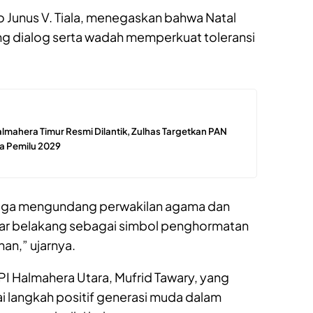
o Junus V. Tiala, menegaskan bahwa Natal
ang dialog serta wadah memperkuat toleransi
mahera Timur Resmi Dilantik, Zulhas Targetkan PAN
a Pemilu 2029
 juga mengundang perwakilan agama dan
tar belakang sebagai simbol penghormatan
an,” ujarnya.
PI Halmahera Utara, Mufrid Tawary, yang
gai langkah positif generasi muda dalam