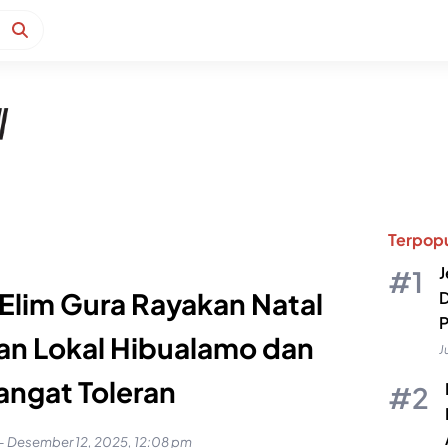
Terpopu
J
Elim Gura Rayakan Natal
D
P
fan Lokal Hibualamo dan
J
ngat Toleran
-
Desember 12, 2025, 12:08 pm