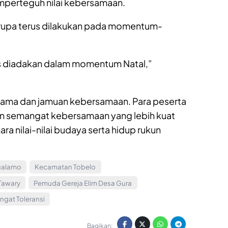
perteguh nilai kebersamaan.
rupa terus dilakukan pada momentum-
rus diadakan dalam momentum Natal,”
sama dan jamuan kebersamaan. Para peserta
n semangat kebersamaan yang lebih kuat
ra nilai-nilai budaya serta hidup rukun
bualamo
Kecamatan Tobelo
 Tawary
Pemuda Gereja Elim Desa Gura
gat Toleransi
Bagikan: