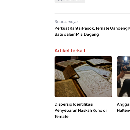
Sebelumnya
Perkuat Rantai Pasok, Ternate Gandeng 
Batu dalam Misi Dagang
Artikel Terkait
Dispersip Identifikasi
Anggar
Penyebaran Naskah Kuno di
Halten
Ternate