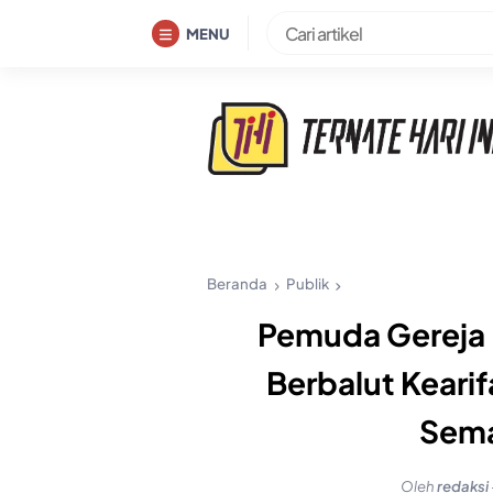
Skip
MENU
to
content
Beranda
Publik
Pemuda Gereja 
Berbalut Keari
Sema
Oleh
redaksi