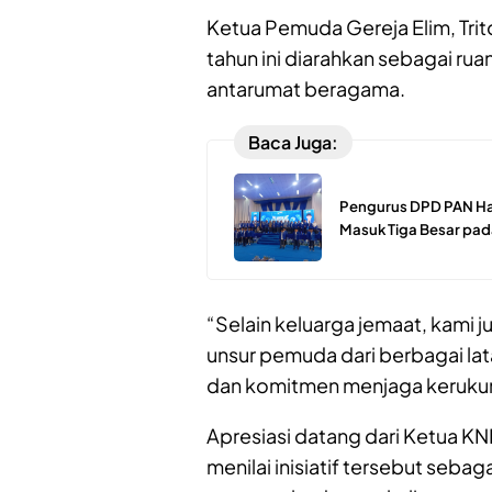
Ketua Pemuda Gereja Elim, Trit
tahun ini diarahkan sebagai ru
antarumat beragama.
Baca Juga:
Pengurus DPD PAN Hal
Masuk Tiga Besar pad
“Selain keluarga jemaat, kami
unsur pemuda dari berbagai la
dan komitmen menjaga kerukun
Apresiasi datang dari Ketua KN
menilai inisiatif tersebut seba