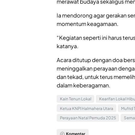
merawat budaya sekaligus mem
Ia mendorong agar gerakan se
momentum keagamaan.
“Kegiatan seperti ini harus te
katanya.
Acara ditutup dengan doa ber
meninggalkan perayaan denga
dan tekad, untuk terus memeliha
dalam keberagaman.
Kain Tenun Lokal
Kearifan Lokal Hi
Ketua KNPI Halmahera Utara
Mufrid
Perayaan Natal Pemuda 2025
Seman
Komentar