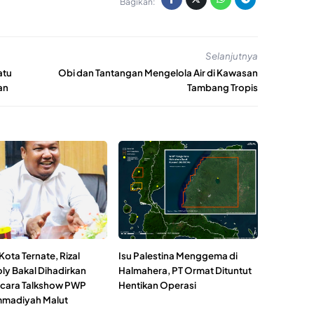
Bagikan:
Selanjutnya
atu
Obi dan Tantangan Mengelola Air di Kawasan
an
Tambang Tropis
ota Ternate, Rizal
Isu Palestina Menggema di
ly Bakal Dihadirkan
Halmahera, PT Ormat Dituntut
cara Talkshow PWP
Hentikan Operasi
madiyah Malut