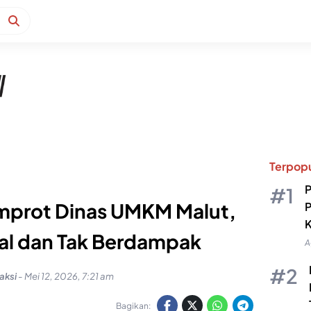
Terpopu
P
emprot Dinas UMKM Malut,
P
K
al dan Tak Berdampak
A
aksi
-
Mei 12, 2026, 7:21 am
Bagikan: