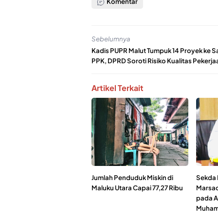
Komentar
Sebelumnya
Kadis PUPR Malut Tumpuk 14 Proyek ke S
PPK, DPRD Soroti Risiko Kualitas Pekerja
Artikel Terkait
Jumlah Penduduk Miskin di
Sekda K
Maluku Utara Capai 77,27 Ribu
Marsao
pada A
Muham