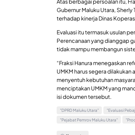
Atas berbagai persoalan itu, 
Gubernur Maluku Utara, Sherly 
terhadap kinerja Dinas Koperas
Evaluasi itu termasuk usulan p
Perencanaan yang dianggap gag
tidak mampu membangun siste
“Fraksi Hanura menegaskan ref
UMKM harus segera dilakukan 
menyentuh kebutuhan masyara
menciptakan UMKM yang mandiri
isi dokumen tersebut.
"DPRD Maluku Utara"
"Evaluasi Peba
"Pejabat Pemrov Maluku Utara"
"Pro