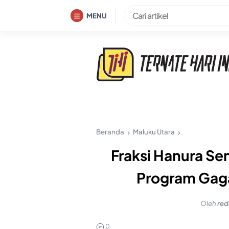
Skip
MENU
to
content
Beranda
Maluku Utara
Fraksi Hanura S
Program Gag
Oleh
red
0