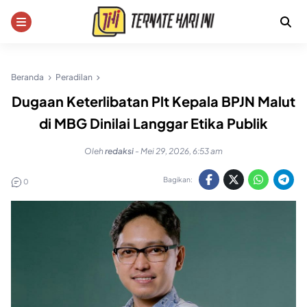
Skip
to
content
Beranda
Peradilan
Dugaan Keterlibatan Plt Kepala BPJN Malut
di MBG Dinilai Langgar Etika Publik
Oleh
redaksi
-
Mei 29, 2026, 6:53 am
Bagikan:
0