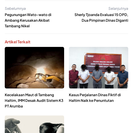
Sebelumnya
Selanjutnya
Pegunungan Wato-wato di
Sherly Tjoanda Evaluasi 15 OPD,
Ambang Kerusakan Akibat
Dua Pimpinan Dinas Diganti
Tambang Nikel
Artikel Terkait
Kecelakaan Maut di Tambang
Kasus Perjalanan Dinas Fiktif di
Haltim, IMM Desak Audit Sistem K3
Haltim Naik ke Penuntutan
PT Arumba