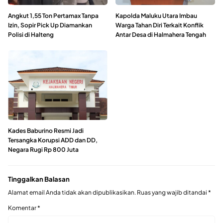
Angkut 1,55 Ton Pertamax Tanpa
Kapolda Maluku Utara Imbau
Izin, Sopir Pick Up Diamankan
Warga Tahan Diri Terkait Konflik
Polisi di Halteng
Antar Desa di Halmahera Tengah
Kades Baburino Resmi Jadi
Tersangka Korupsi ADD dan DD,
Negara Rugi Rp 800 Juta
Tinggalkan Balasan
Alamat email Anda tidak akan dipublikasikan.
Ruas yang wajib ditandai
*
Komentar
*