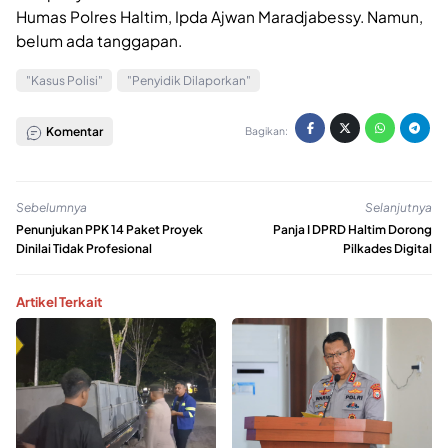
Humas Polres Haltim, Ipda Ajwan Maradjabessy. Namun,
belum ada tanggapan.
"Kasus Polisi"
"Penyidik Dilaporkan"
Komentar
Bagikan:
Sebelumnya
Selanjutnya
Penunjukan PPK 14 Paket Proyek
Panja I DPRD Haltim Dorong
Dinilai Tidak Profesional
Pilkades Digital
Artikel Terkait