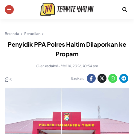
Skip
to
content
Beranda
Peradilan
Penyidik PPA Polres Haltim Dilaporkan ke
Propam
Oleh
redaksi
-
Mei 14, 2026, 10:54 am
Bagikan:
0