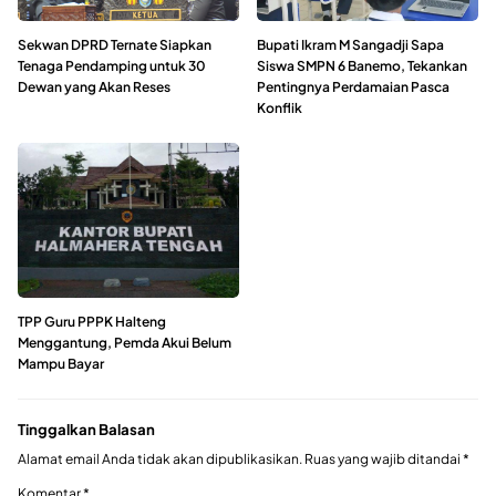
Sekwan DPRD Ternate Siapkan
Bupati Ikram M Sangadji Sapa
Tenaga Pendamping untuk 30
Siswa SMPN 6 Banemo, Tekankan
Dewan yang Akan Reses
Pentingnya Perdamaian Pasca
Konflik
TPP Guru PPPK Halteng
Menggantung, Pemda Akui Belum
Mampu Bayar
Tinggalkan Balasan
Alamat email Anda tidak akan dipublikasikan.
Ruas yang wajib ditandai
*
Komentar
*