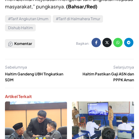
masyarakat,” pungkasnya.
(Bahsar/Red)
#Tarif Angkutan Umum
#Tarif di Halmahera Timur
Dishub Haltim
Komentar
Bagikan:
Sebelumnya
Selanjutnya
Haltim Gandeng UBH Tingkatkan
Haltim Pastikan Gaji ASN dan
SDM
PPPK Aman
Artikel Terkait