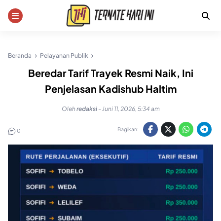
Skip
to
content
Beranda
Pelayanan Publik
Beredar Tarif Trayek Resmi Naik, Ini
Penjelasan Kadishub Haltim
Oleh
redaksi
-
Juni 11, 2026, 5:34 am
Bagikan:
0