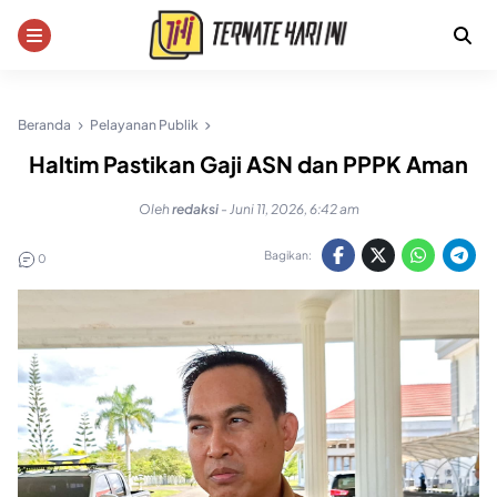
Skip
to
content
Beranda
Pelayanan Publik
Haltim Pastikan Gaji ASN dan PPPK Aman
Oleh
redaksi
-
Juni 11, 2026, 6:42 am
Bagikan:
0