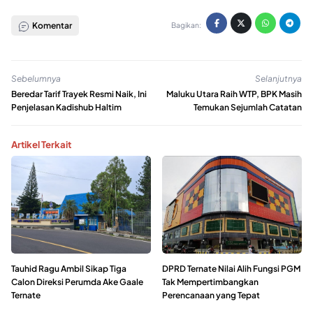
Komentar
Bagikan:
Sebelumnya
Selanjutnya
Beredar Tarif Trayek Resmi Naik, Ini
Maluku Utara Raih WTP, BPK Masih
Penjelasan Kadishub Haltim
Temukan Sejumlah Catatan
Artikel Terkait
Tauhid Ragu Ambil Sikap Tiga
DPRD Ternate Nilai Alih Fungsi PGM
Calon Direksi Perumda Ake Gaale
Tak Mempertimbangkan
Ternate
Perencanaan yang Tepat